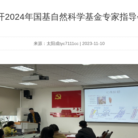
组织召开2024年国基自然科学基金专家
来源：太阳成tyc7111cc | 2023-11-10