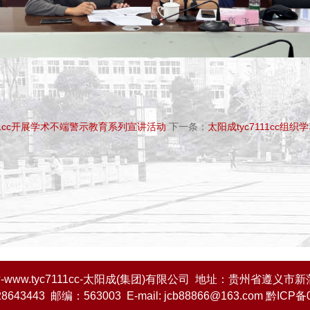
111cc开展学术不端警示教育系列宣讲活动
下一条：
太阳成tyc7111c
www.tyc7111cc-太阳成(集团)有限公司 地址：贵州省遵义
643443 邮编：563003 E-mail: jcb88866@163.com
黔ICP备0