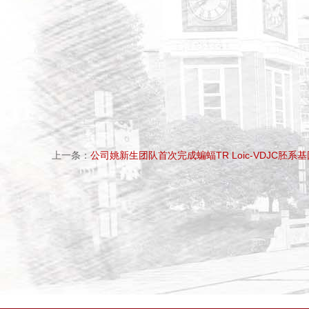
上一条：
公司姚新生团队首次完成蝙蝠TR Loic-VDJC胚系